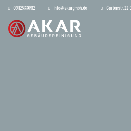
091125336912
info@akargmbh.de
Gartenstr.22 
Type and hit enter